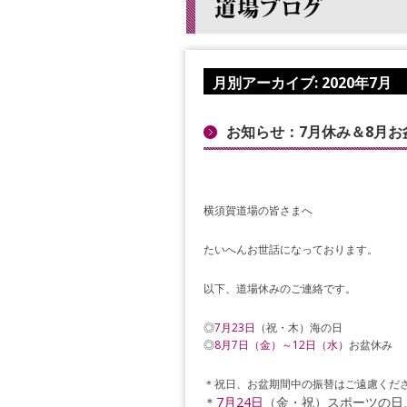
月別アーカイブ:
2020年7月
お知らせ：7月休み＆8月お
横須賀道場の皆さまへ
たいへんお世話になっております。
以下、道場休みのご連絡です。
◎
7
月
23
日
（祝・木）海の日
◎
8
月
7
日（金）～
12
日（水）
お盆休み
＊祝日、お盆期間中の振替はご遠慮くだ
＊
7
月
24
日
（金・祝）スポーツの日