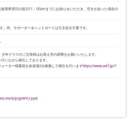
振替希望日の前日11：00amまでにお知らせいただき、空きがあった場合の
ます。尚、サポーター＆ヘッドガードは引き続き不要です。
。
。少年クラスのご父母様はお迎え等の調整をお願いいたします。
を行いながら稽古しております。
ウォーター噴霧器を各道場2台稼働して稽古を行います
https://www.ad-f.jp/?
/line.me/ti/p/gvWYU-Jvy6