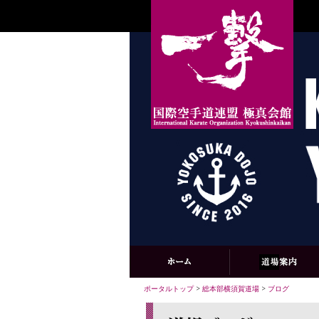
ポータルトップ
>
総本部横須賀道場
>
ブログ