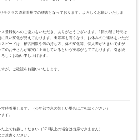
より全クラス道着着用での稽古となっております。よろしくお願いいたしま
ラス登録制へのご協力をいただき、ありがとうございます。1回の稽古時間は
勢に良い変化が見えております。出席率も高くなり、お休みのご連絡をいただ
のスピードは、稽古回数や気の持ち方、体の変化等、個人差が大きいですが、
全てのお子さんが確実に上達しているという実感がもてております。引き続
よろしくお願い申し上げます。
ますが、ご確認をお願いいたします。
を常時着用します。（少年部で息の苦しい場合はご相談ください）
います。
た上でお越しください（37.0以上の場合は出席できません）
にご遠慮ください。