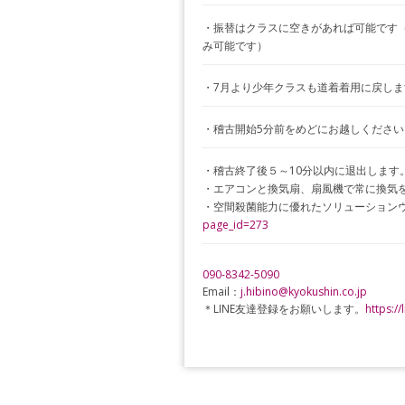
・振替はクラスに空きがあれば可能です（
み可能です）
・7月より少年クラスも道着着用に戻し
・稽古開始5分前をめどにお越しください
・稽古終了後５～10分以内に退出します
・エアコンと換気扇、扇風機で常に換気
・空間殺菌能力に優れたソリューション
page_id=273
090-8342-5090
Email：
j.hibino@kyokushin.co.jp
＊LINE友達登録をお願いします。
https:/