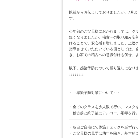
以前からお伝えしておりましたが、7月
す。
少年部のご父母様におかれましては、ク
短くなりましたが、稽古への取り組み姿
けることで、安心感も増しました。上達
指導させていただいている側としては、
き、お家での稽古への意識付けも併せ、
以下、感染予防について繰り返しになり
↓↓↓↓↓↓↓↓
～～感染予防対策について～～
・全てのクラスを少人数で行い、マスク
・稽古前と終了後にアルコール消毒を行
・各自ご自宅にて体温チェックを必ず行っ
・ご父母様の見学は幼年を除き、基本的