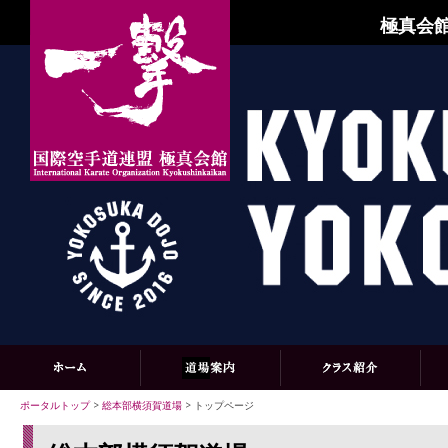
極真会館
ポータルトップ
>
総本部横須賀道場
> トップページ