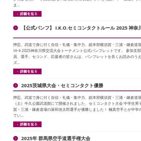
ま…
【公式パンフ】 I.K.O.セミコンタクトルール 2025 神
押忍、武道で身に付く自信・礼儀・集中力、総本部横須賀・三浦・鎌倉道場です I.
ﾄﾙｰﾙ 2025神奈川県交流大会トーナメント公式パンフレットです。 参加支
員、選手、セコンド、応援者の皆さんは、パンフレットを良くお読みのう
ズ…
2025茨城県大会・セミコンタクト優勝
押忍、武道で身に付く自信・礼儀・集中力、総本部横須賀・三浦・鎌倉道場で
（土）牛久公園武道館にて開催されました、セミコンタクト大会 中学生男
賀・三浦・鎌倉道場の簑和洸太郎選手が優勝しました！ 極真空手とが中学
てい…
2025年 群馬県空手道選手権大会