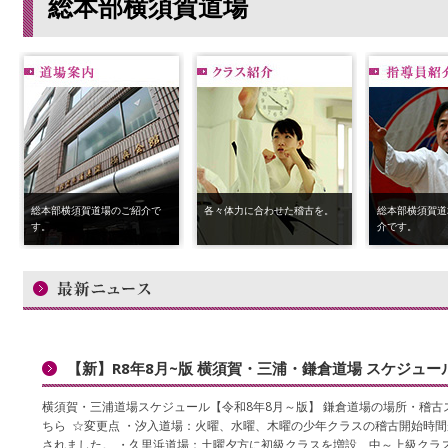
総本部横須賀道場
総本部横須賀道場のご紹介で
各々体力に合わせた稽古を。
総本部横須賀道
す。
介です。
【新】R8年8月~版 横須賀・三浦・鎌倉道場 スケジュー
横須賀・三浦道場スケジュール【令和8年8月～版】 鎌倉道場の場所・稽古
ちら ☆変更点 ・汐入道場：火曜、水曜、木曜の少年クラスの稽古開始時
されました。 ・久里浜道場：土曜夕方に初級クラスを増設、中～上級クラ