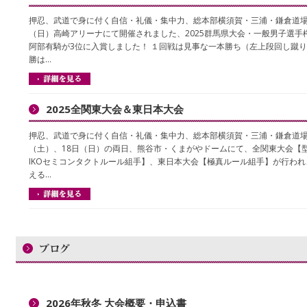
押忍、武道で身に付く自信・礼儀・集中力、総本部横須賀・三浦・鎌倉道場で
（日）高崎アリーナにて開催されました、2025群馬県大会・一般男子選手
阿部有騎が3位に入賞しました！ １回戦は見事な一本勝ち（左上段回し蹴
勝は…
2025全関東大会＆東日本大会
押忍、武道で身に付く自信・礼儀・集中力、総本部横須賀・三浦・鎌倉道場で
（土）、18日（日）の両日、熊谷市・くまがやドームにて、全関東大会【
IKOセミコンタクトルール組手】、東日本大会【極真ルール組手】が行われ
える…
2026年秋冬 大会概要・申込書