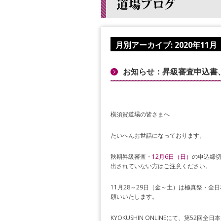
月別アーカイブ:
2020年11月
お知らせ：昇級審査申込書、
横須賀道場の皆さまへ
たいへんお世話になっております。
秋期昇級審査・
12
月
6
日（日）
の申込締切
出されていない方はご注意ください。
11月28～29日（金～土）は極真祭・
願いいたします。
KYOKUSHIN ONLINEにて、第52回全日