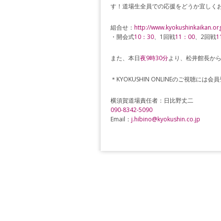
す！道場生全員での応援をどうか宜しく
組合せ：
http://www.kyokushinkaikan.or
・開会式
10
：
30
、1回戦
11
：
00
、2回戦
1
また、本日
夜
9
時
30
分
より、松井館長か
＊KYOKUSHIN ONLINEのご視聴には会
横須賀道場責任者：日比野丈二
090-8342-5090
Email：
j.hibino@kyokushin.co.jp