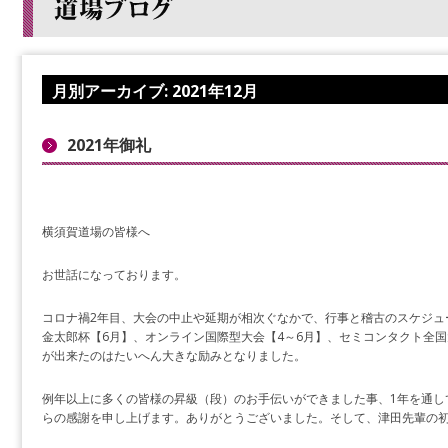
月別アーカイブ:
2021年12月
2021年御礼
横須賀道場の皆様へ
お世話になっております。
コロナ禍2年目、大会の中止や延期が相次ぐなかで、行事と稽古のスケジュ
金太郎杯【6月】、オンライン国際型大会【4～6月】、セミコンタクト全
が出来たのはたいへん大きな励みとなりました。
例年以上に多くの皆様の昇級（段）のお手伝いができました事、1年を通し
らの感謝を申し上げます。ありがとうございました。そして、津田先輩の