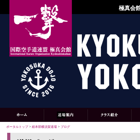
極真会館
ポータルトップ
>
総本部横須賀道場
>
ブログ