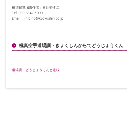
横須賀道場責任者：日比野丈二
Tel: 090-8342-5090
Email：j.hibino@kyokushin.co.jp
極真空手道場訓・きょくしんからてどうじょうくん
道場訓・どうじょうくんと意味