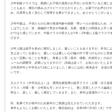
少年初級クラスでは、順調にお子様の成長のお手伝いが出来ていると感じま
こともあり、稽古の積み上げスピードが上がりました。お家でのお声がけ
め、出席率も良く安心して指導する事ができました。ありがとうございま
少年中級は、子供たちの心身の発達年齢や経験・帯レベルが多様なため、
しばでしたが、皆、積極的で男女や年齢差、先輩、後輩との関係を上手く
のではと感じています。中級クラスの皆さんが1年～2年後に上級クラスで
びます。
少年上級は組手を多めに稽古しました。厳しいこともありますが、本当に
支え合っている姿から、優しい心は優しい心の輪の中で育つのものだと実
んも一定数いることを考慮し、来春より型（基本、移動、約束対人）のみ
ュールの調整等、必要になりますので、詳細は追って、お知らせいたします
少年高学年と中学生が13名に上りました！彼らには近い将来必ず、全員が
いです。
大人クラス（中学生以上）は、濱岡先輩指導の組手クラス（土曜・汐入道場
クラス（月曜・夜・少年部も可）がスタートし、更に充実したクラス編成
明るく、楽しく、厳しく稽古していきます。また、来年は道場内イベント
尚、私事ですが喪中のため新年のご挨拶は控えさせていただきます。
来年もよろしくお願いいたします。稽古始めは、令和4年1月4日（火）です