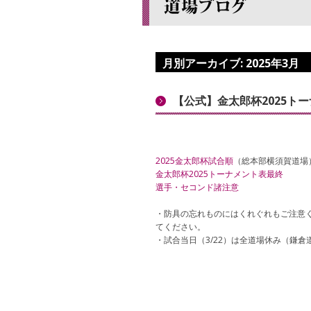
月別アーカイブ:
2025年3月
【公式】金太郎杯2025ト
2025金太郎杯試合順
（総本部横須賀道場
金太郎杯2025トーナメント表最終
選手・セコンド諸注意
・防具の忘れものにはくれぐれもご注意
てください。
・試合当日（3/22）は全道場休み（鎌