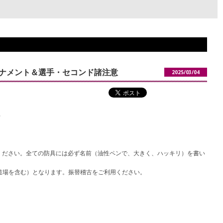
ーナメント＆選手・セコンド諸注意
2025/03/04
）
ください。全ての防具には必ず名前（油性ペンで、大きく、ハッキリ）を書い
倉道場を含む）となります。振替稽古をご利用ください。