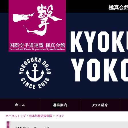
極真会館
ポータルトップ
>
総本部横須賀道場
>
ブログ