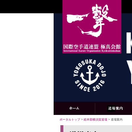
ポータルトップ
>
総本部横須賀道場
> 道場案内