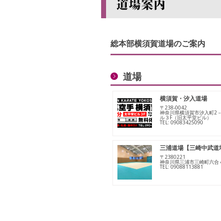
総本部横須賀道場のご案内
道場
横須賀・汐入道場
〒238‐0042
神奈川県横須賀市汐入町2－3
ル３F（旧太平堂ビル）
TEL: 09083425090
三浦道場【三崎中武道
〒2380221
神奈川県三浦市三崎町六合
TEL: 09088113881