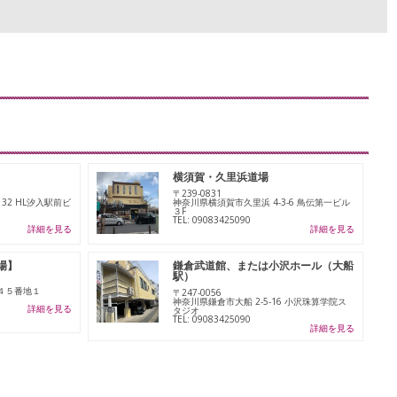
横須賀・久里浜道場
〒239-0831
2 HL汐入駅前ビ
神奈川県横須賀市久里浜 4-3-6 鳥伝第一ビル
３F
TEL: 09083425090
詳細を見る
詳細を見る
場】
鎌倉武道館、または小沢ホール（大船
駅）
４５番地１
〒247-0056
神奈川県鎌倉市大船 2-5-16 小沢珠算学院ス
詳細を見る
タジオ
TEL: 09083425090
詳細を見る