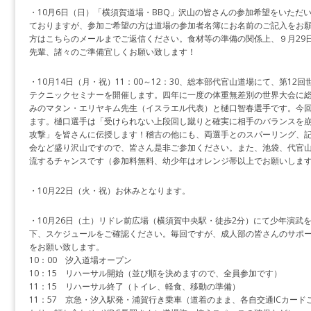
・10月6日（日）「横須賀道場・BBQ」沢山の皆さんの参加希望をいただ
ておりますが、参加ご希望の方は道場の参加者名簿にお名前のご記入をお
方はこちらのメールまでご返信ください。食材等の準備の関係上、９月29
先輩、諸々のご準備宜しくお願い致します！
・10月14日（月・祝）11：00～12：30、総本部代官山道場にて、第1
テクニックセミナーを開催します。四年に一度の体重無差別の世界大会に
みのマタン・エリヤキム先生（イスラエル代表）と樋口智春選手です。今
ます。樋口選手は「受けられない上段回し蹴りと確実に相手のバランスを
攻撃」を皆さんに伝授します！稽古の他にも、両選手とのスパーリング、
会など盛り沢山ですので、皆さん是非ご参加ください。また、池袋、代官
流するチャンスです（参加料無料、幼少年はオレンジ帯以上でお願いしま
・10月22日（火・祝）お休みとなります。
・10月26日（土）リドレ前広場（横須賀中央駅・徒歩2分）にて少年演武
下、スケジュールをご確認ください。毎回ですが、成人部の皆さんのサポ
をお願い致します。
10：00 汐入道場オープン
10：15 リハーサル開始（並び順を決めますので、全員参加です）
11：15 リハーサル終了（トイレ、軽食、移動の準備）
11：57 京急・汐入駅発・浦賀行き乗車（道着のまま、各自交通ICカード