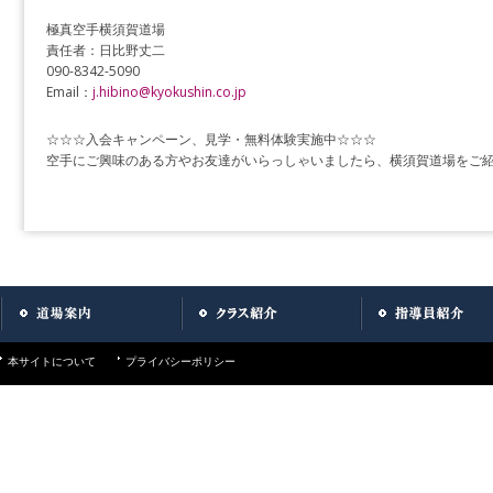
極真空手横須賀道場
責任者：日比野丈二
090-8342-5090
Email：
j.hibino@kyokushin.co.jp
☆☆☆入会キャンペーン、見学・無料体験実施中☆☆☆
空手にご興味のある方やお友達がいらっしゃいましたら、横須賀道場をご
本サイトについて
プライバシーポリシー