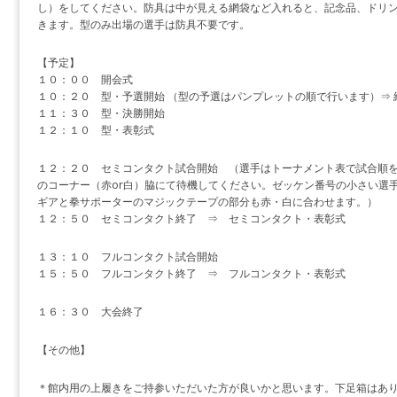
し）をしてください。防具は中が見える網袋など入れると、記念品、ドリ
きます。型のみ出場の選手は防具不要です。
【予定】
１０：００ 開会式
１０：２０ 型・予選開始 （型の予選はパンプレットの順で行います）⇒ 
１１：３０ 型・決勝開始
１２：１０ 型・表彰式
１２：２０ セミコンタクト試合開始 （選手はトーナメント表で試合順
のコーナー（赤or白）脇にて待機してください。ゼッケン番号の小さい選
ギアと拳サポーターのマジックテープの部分も赤・白に合わせます。）
１２：５０ セミコンタクト終了 ⇒ セミコンタクト・表彰式
１３：１０ フルコンタクト試合開始
１５：５０ フルコンタクト終了 ⇒ フルコンタクト・表彰式
１６：３０ 大会終了
【その他】
＊館内用の上履きをご持参いただいた方が良いかと思います。下足箱はあ