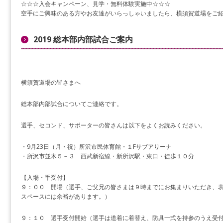
☆☆☆入会キャンペーン、見学・無料体験実施中☆☆☆
空手にご興味のある方やお友達がいらっしゃいましたら、横須賀道場をご
2019 総本部内部試合ご案内
横須賀道場の皆さまへ
総本部内部試合についてご連絡です。
選手、セコンド、サポーターの皆さんは以下をよくお読みください。
・9月23日（月・祝）所沢市民体育館・１Fサブアりーナ
・所沢市並木５－３ 西武新宿線・新所沢駅・東口・徒歩１０分
【入場・手受付】
９：００ 開場（選手、ご父兄の皆さまは９時までにお集まりいただき、
スペースには余裕があります。）
９：１０ 選手受付開始（選手は道着に着替え、防具一式を持参のうえ受