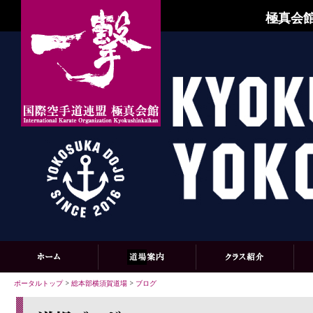
極真会館
ポータルトップ
>
総本部横須賀道場
>
ブログ