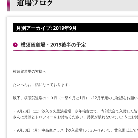
月別アーカイブ:
2019年9月
横須賀道場・2019後半の予定
横須賀道場の皆様へ
たいへんお世話になっております。
以下、横須賀道場の１０月（一部９月と1月）～12月予定のご確認をお願
・9月28日（土）汐入＆久里浜道場・少年稽古にて、内部試合で入賞した
さんは賞状とトロフィーをお持ちください、賞状が破れないないようにお
・9月30日（月）中高生クラス【汐入道場18：30～19：45、黄色帯以上