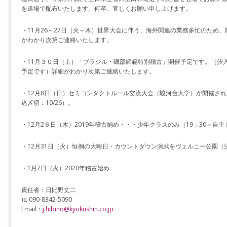
を道場で配布いたします。何卒、宜しくお願い申し上げます。
・11月26～27日（火～木）世界大会に伴う、海外関連の業務多忙のため
がわかり次第ご連絡いたします。
・11月３０日（土）「ブラジル・磯部師範特別稽古」開催予定です。（汐
予定です）詳細がわかり次第ご連絡いたします。
・12月8日（日）セミコンタクトルール交流大会（駿河台大学）が開催さ
込〆切：10/26）。
・12月2６日（木）2019年稽古納め・・・少年クラスのみ（19：30～自
・12月31日（火）恒例の大晦日・カウントダウン演武をヴェルニー公園（
・1月7日（火）2020年稽古始め
責任者：日比野丈二
℡ 090-8342-5090
Email：
j.hibino@kyokushin.co.jp