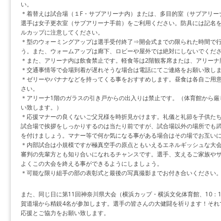
い。
＊着替えは試合場（１F・サブアリーナ内）または、多目的室（サブアリー
選手は女子更衣室（サブアリーナ手前）をご利用ください。防具には記名
ルカップに注意してください。
＊型のウォーミングアップは選手受付終了⇒開会式までの限られた時間で
う。また、ウォームアップは廊下、ロビーや屋外では絶対にしないでくだ
＊また、アリーナ内は飲食禁止です。軽食等は2階観客席または、アリーナ
＊交通事情等で会場到着が遅れそうな場合は電話にてご連絡をお願い致します。℡
＊ゼリーやバナナなどを持ってくる事をおすすめします。昼食は各自ご用
さい。
＊アリーナ1階のガラスの引き戸からの出入りは禁止です。（体育館から厳
い致します。）
＊応援マナーの良くないご父兄様を時折見かけます。礼儀と礼節を子供た
試合場で挨拶をしっかりするのは当たり前ですが、試合場以外の場所でも
を付けましょう。マナー等で何か気になる事がある場合はその場でお互い
＊内部試合は小規模ですが極真空手の原点ともいえるエネルギッシュな大
審判の先輩方とも知り合いになれるチャンスです。選手、支えるご家族や
よくこの大会を終える事ができるようにしましょう。
＊可能な限り組手の部の表彰式と最後の写真撮影までお付き合いください
また、同じ日に第11回神奈川県大会（横浜カップ・横浜文化体育館、10：
賀道場から精鋭4名が参加します。選手の皆さんの大健闘を祈ります！それ
応援とご協力をお願い致します。