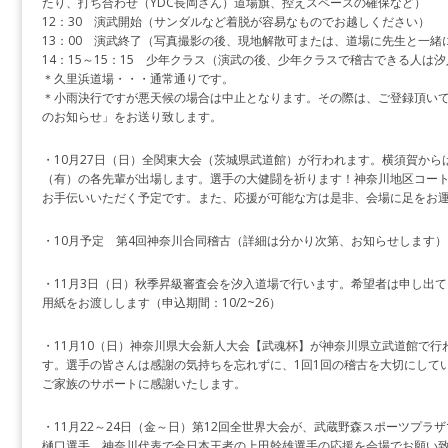
たり、打ち合わせ（YDC長岡さん）道場旗、控えスペースの確保など）
12：30 演武開始（サンダルなど着脱が容易なものでお越しください）
13：00 演武終了（写真撮影の後、現地解散可または、道場に先生と一緒
14：15～15：15 少年クラス（演武の後、少年クラスで稽古できる人は
＊久里浜道場・・・通常通りです。
＊小雨決行ですが悪天候の場合は中止となります。その際は、ご登録頂い
のお知らせ」をお送り致します。
・10月27日（日）全関東大会（茨城県武道館）が行われます。横須賀から
（有）の各先輩が出場します。選手の大健闘を祈ります！神奈川地区コー
お手伝いいただく予定です。また、応援が可能な方は是非、会場に足をお
・10月予定 第4回神奈川合同稽古（詳細は分かり次第、お知らせします）
・11月3日（日）秋季昇級審査会を汐入道場で行います。希望者は申し出
用紙をお渡しします（申込期間：10/2~26）
・11月10（日）神奈川県大会新人大会【武魂杯】が神奈川県立武道館で行
す。選手の皆さんは感謝の気持ちを忘れずに、1回1回の稽古を大切にして
ご家族のサポートに感謝いたします。
・11月22～24日（金～日）第12回全世界大会が、武蔵野森スポーツプラ
樋口選手、神奈川代表で全日本王者の上田幹雄選手の応援を会場でお願い