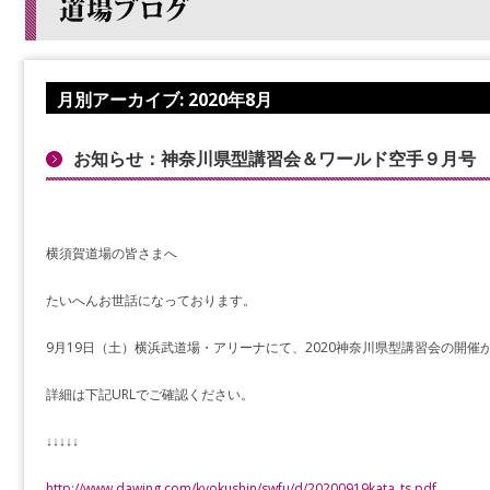
月別アーカイブ:
2020年8月
お知らせ：神奈川県型講習会＆ワールド空手９月号
横須賀道場の皆さまへ
たいへんお世話になっております。
9月19日（土）横浜武道場・アリーナにて、2020神奈川県型講習会の開催
詳細は下記URLでご確認ください。
↓↓↓↓↓
http://www.dawing.com/kyokushin/swfu/d/20200919kata_ts.pdf