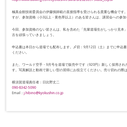
極真会館技術委員会の伊藤慎師範の直接指導を受けられる貴重な機会です
すが、参加資格（小3以上・黄色帯以上）のある皆さんは、講習会への参加
今回、参加資格のない皆さんは、私を含めた「先輩道場生がしっかり見本
古を頑張っていきましょう。
申込書は本日から道場でも配布します。〆切：9月12日（土）までに申込
ください。
また、ワールド空手・9月号を道場で販売中です（920円）新しく採用さ
す。写真解説と動画で新しい型の習得にお役立てください。売り切れの際
横須賀道場責任者：日比野丈二
090-8342-5090
Email：
j.hibino@kyokushin.co.jp