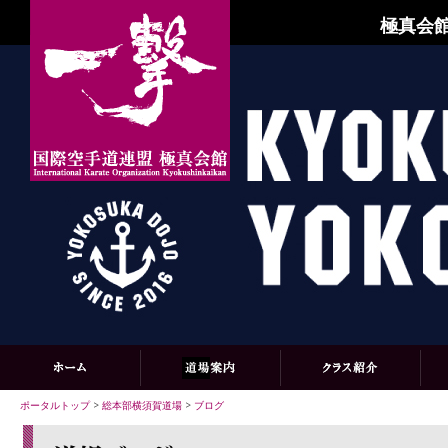
極真会館
ポータルトップ
>
総本部横須賀道場
>
ブログ