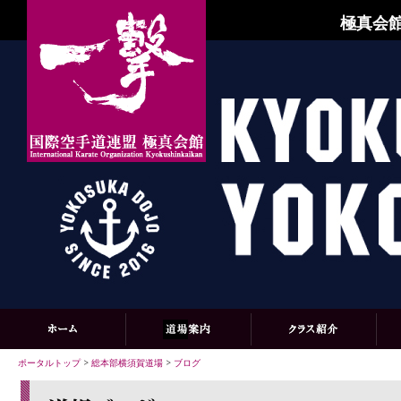
極真会館
ポータルトップ
>
総本部横須賀道場
>
ブログ