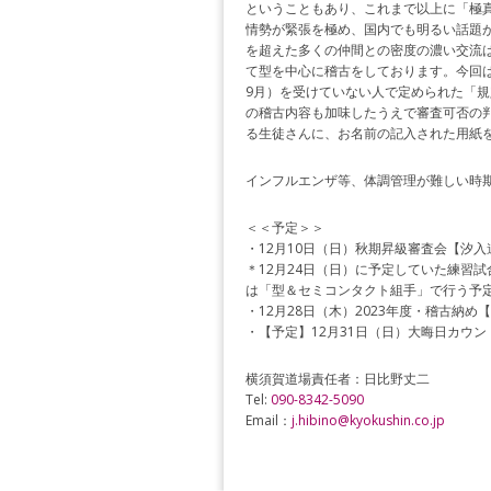
ということもあり、これまで以上に「極
情勢が緊張を極め、国内でも明るい話題
を超えた多くの仲間との密度の濃い交流は
て型を中心に稽古をしております。今回
9月）を受けていない人で定められた「
の稽古内容も加味したうえで審査可否の
る生徒さんに、お名前の記入された用紙
インフルエンザ等、体調管理が難しい時
＜＜予定＞＞
・12月10日（日）秋期昇級審査会【汐入
＊12月24日（日）に予定していた練習
は「型＆セミコンタクト組手」で行う予
・12月28日（木）2023年度・稽古納め
・【予定】12月31日（日）大晦日カウ
横須賀道場責任者：日比野丈二
Tel:
090-8342-5090
Email：
j.hibino@kyokushin.co.jp