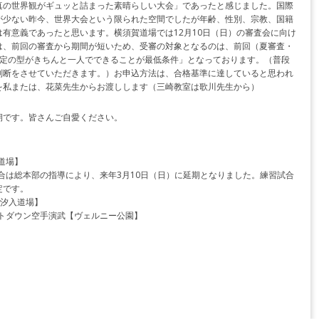
真の世界観がギュッと詰まった素晴らしい大会」であったと感じました。国際
が少ない昨今、世界大会という限られた空間でしたが年齢、性別、宗教、国籍
有意義であったと思います。横須賀道場では12月10日（日）の審査会に向け
は、前回の審査から期間が短いため、受審の対象となるのは、前回（夏審査・
規定の型がきちんと一人でできることが最低条件」となっております。（普段
判断をさせていただきます。）お申込方法は、合格基準に達していると思われ
を私または、花菜先生からお渡しします（三崎教室は歌川先生から）
期です。皆さんご自愛ください。
道場】
試合は総本部の指導により、来年3月10日（日）に延期となりました。練習試合
定です。
【汐入道場】
ントダウン空手演武【ヴェルニー公園】