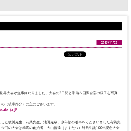
2023/11/26
世界大会が無事終わりました。大会の3日間と準備＆国際合宿の様子を写真
。
２の（後半部分）に主にございます。
ocale=ja_JP
ました歌川先生、花菜先生、池田先輩、少年部の引率をくださいました有騎先
今回の大会は極真の創始者・大山倍達（ますたつ）総裁生誕100年記念大会