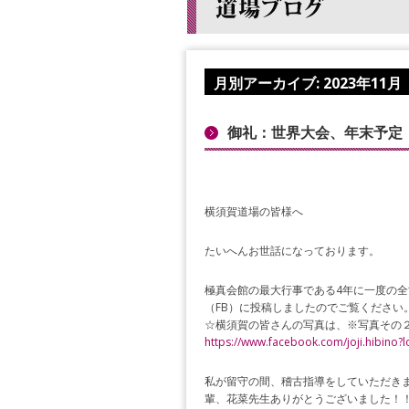
月別アーカイブ:
2023年11月
御礼：世界大会、年末予定
横須賀道場の皆様へ
たいへんお世話になっております。
極真会館の最大行事である4年に一度の全
（FB）に投稿しましたのでご覧ください
☆横須賀の皆さんの写真は、※写真その
https://www.facebook.com/joji.hibino?l
私が留守の間、稽古指導をしていただき
輩、花菜先生ありがとうございました！！