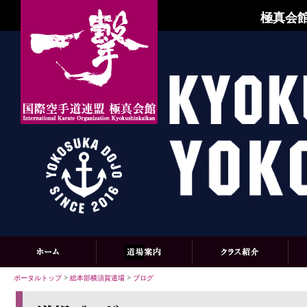
極真会館
ポータルトップ
>
総本部横須賀道場
>
ブログ