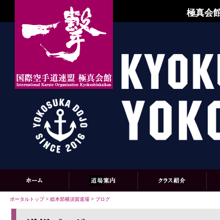
極真会館
ポータルトップ
>
総本部横須賀道場
>
ブログ