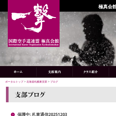
極真会館
ポータルトップ
>
北海道札幌東支部
>
ブログ
保護中: 札東通信20251203