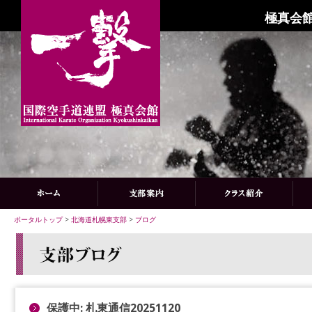
極真会館
ポータルトップ
>
北海道札幌東支部
>
ブログ
保護中: 札東通信20251120