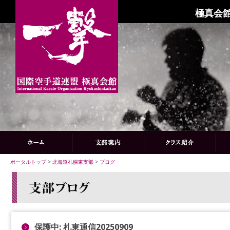
極真会館
ポータルトップ
>
北海道札幌東支部
>
ブログ
保護中: 札東通信20250909