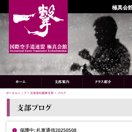
極真会館
ポータルトップ
>
北海道札幌東支部
>
ブログ
保護中: 札東通信20250508