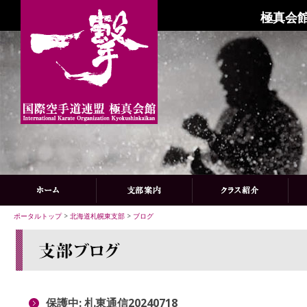
極真会館
ポータルトップ
>
北海道札幌東支部
>
ブログ
保護中: 札東通信20240718