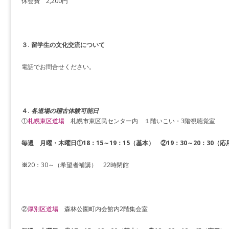
休会費 2,200円
３. 留学生の文化交流について
電話でお問合せください。
４.
各道場の稽古体験可能日
①
札幌東区道場
札幌市東区民センター内 １階いこい・3階視聴覚室
毎週 月曜・木曜日①18：15～19：15（基本） ②19：30～20：30（
※
20：30～（希望者補講） 22時閉館
②
厚別区道場
森林公園町内会館内2階集会室