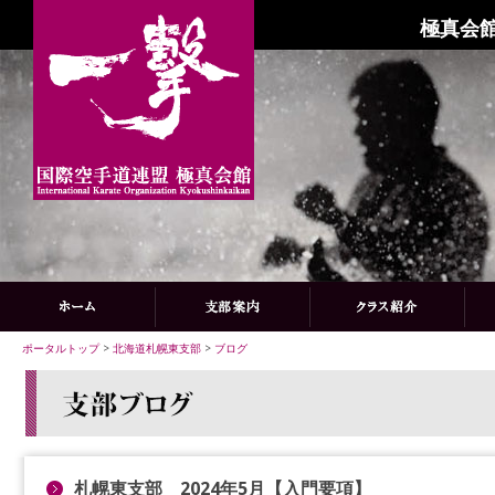
極真会館
ポータルトップ
>
北海道札幌東支部
>
ブログ
札幌東支部 2024年5月【入門要項】