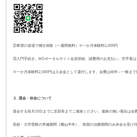
②希望の道場で稽古体験（一週間無料）※一か月体験料2,000円
③入門手続き。IKOポータルサイト会員登録、諸費用のお支払い。空手着
※一か月体験料2,000円は入会金として還付します。会費は幼年～一般ま
２. 退会・休会について
退会する前月20日までに支部長までご連絡ください。連絡の無い場合は会
高校・大学受験の準備期間（概ね半年）、怪我の治療期間のみ休会を受け