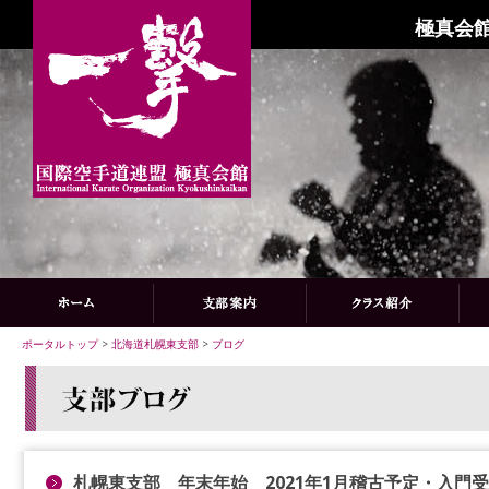
極真会館
ポータルトップ
>
北海道札幌東支部
>
ブログ
札幌東支部 年末年始 2021年1月稽古予定・入門