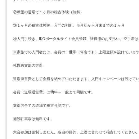
②希望の道場で１ヶ月の稽古体験（無料）
③１ヶ月の稽古体験後、入門の判断。※月初から月末までの１ヶ月
④入門手続き。IKOポータルサイト会員登録、諸費用のお支払い。空手着
※家族での入門者には、会費の一世帯（何名でも）上限金額を設けていま
札幌東支部の方針
道場運営費として会費を納めていただきます。入門キャンペーンは設けて
会費（道場運営費）は幼年～一般まで同額です。
支部内全ての道場で稽古可能です。
施設駐車場は無料です。
大会参加は強制しません。各自の目的、上達に合わせて稽古してください