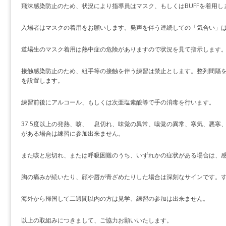
飛沫感染防止のため、状況により指導員はマスク、もしくはBUFFを着用し
入場者はマスクの着用をお願いします。発声を伴う連続しての「気合い」
道場生のマスク着用は熱中症の危険がありますので状況を見て指示します
接触感染防止のため、組手等の接触を伴う練習は禁止とします。整列間隔
を設置します。
練習前後にアルコール、もしくは次亜塩素酸等で手の消毒を行います。
37.5度以上の発熱、咳、 息切れ、味覚の異常、嗅覚の異常、寒気、悪寒
がある場合は練習に参加出来ません。
また咳と息切れ、または呼吸困難のうち、いずれかの症状がある場合は、
胸の痛みが続いたり、顔や唇が青ざめたりした場合は深刻なサインです。
海外から帰国して二週間以内の方は見学、練習の参加は出来ません。
以上の取組みにつきまして、ご協力お願いいたします。