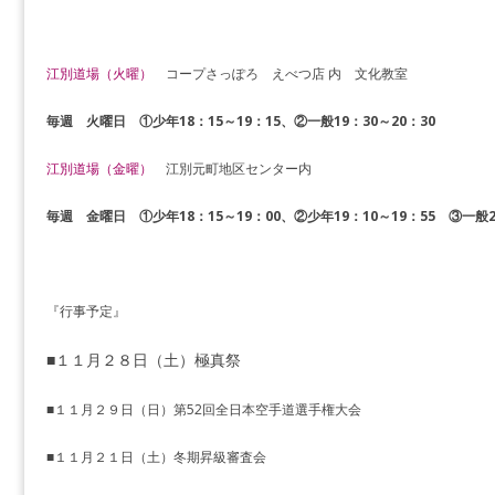
江別道場（火曜）
コープさっぽろ えべつ店 内 文化教室
毎週 火曜日 ①少年18：15～19：15、②一般19：30～20：30
江別道場（金曜）
江別元町地区センター内
毎週 金曜日 ①少年18：15～19：00、②少年19：10～19：55 ③一般20
『行事予定』
■１１月２８日（土）極真祭
■１１月２９日（日）第52回全日本空手道選手権大会
■１１月２１日（土）冬期昇級審査会