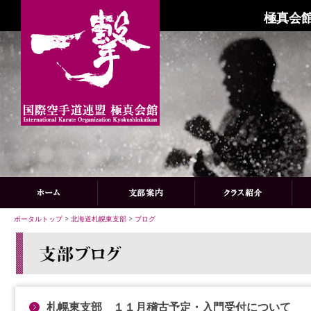
極真会館
ポータルトップ
>
北海道札幌東支部
>
ブログ
札幌東支部 １１月稽古予定・入門受付について