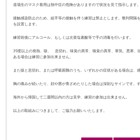
道場生のマスク着用は熱中症の危険がありますので状況を見て指示します
接触感染防止のため、組手等の接触を伴う練習は禁止とします。整列間隔
を設置します。
練習前後にアルコール、もしくは次亜塩素酸等で手の消毒を行います。
39度以上の発熱、咳、 息切れ、味覚の異常、嗅覚の異常、寒気、悪寒、
ある場合は練習に参加出来ません。
また咳と息切れ、または呼吸困難のうち、いずれかの症状がある場合は、
胸の痛みが続いたり、顔や唇が青ざめたりした場合は深刻なサインです。
海外から帰国して二週間以内の方は見学、練習の参加は出来ません。
以上の取組みにつきまして、ご協力お願いいたします。