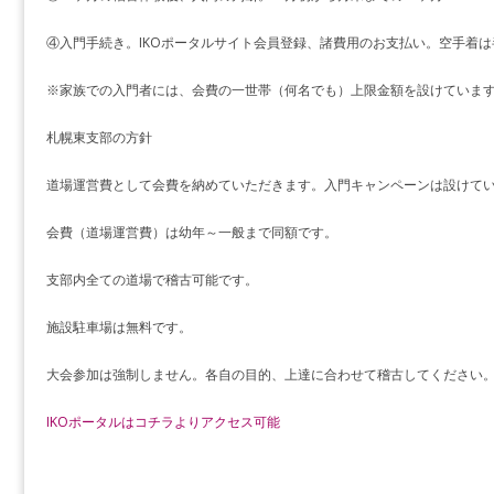
④入門手続き。IKOポータルサイト会員登録、諸費用のお支払い。空手着
※家族での入門者には、会費の一世帯（何名でも）上限金額を設けていま
札幌東支部の方針
道場運営費として会費を納めていただきます。入門キャンペーンは設けて
会費（道場運営費）は幼年～一般まで同額です。
支部内全ての道場で稽古可能です。
施設駐車場は無料です。
大会参加は強制しません。各自の目的、上達に合わせて稽古してください
IKOポータルはコチラよりアクセス可能