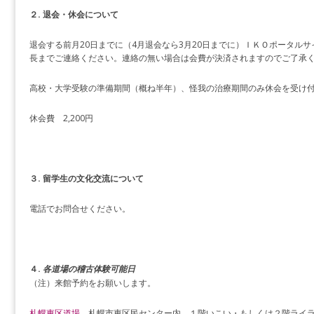
２. 退会・休会について
退会する前月20日までに（4月退会なら3月20日までに）ＩＫＯポータル
長までご連絡ください。連絡の無い場合は会費が決済されますのでご了承
高校・大学受験の準備期間（概ね半年）、怪我の治療期間のみ休会を受け
休会費 2,200円
３. 留学生の文化交流について
電話でお問合せください。
４.
各道場の稽古体験可能日
（注）来館予約をお願いします。
札幌東区道場
札幌市東区民センター内 １階いこい・もしくは２階ライ