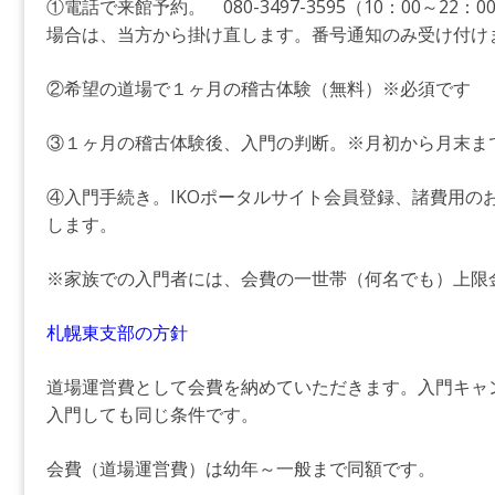
①電話で来館予約。 080-3497-3595（10：00～2
場合は、当方から掛け直します。番号通知のみ受け付け
②希望の道場で１ヶ月の稽古体験（無料）※必須です
③１ヶ月の稽古体験後、入門の判断。※月初から月末ま
④入門手続き。IKOポータルサイト会員登録、諸費用の
します。
※家族での入門者には、会費の一世帯（何名でも）上限
札幌東支部の方針
道場運営費として会費を納めていただきます。入門キャ
入門しても同じ条件です。
会費（道場運営費）は幼年～一般まで同額です。