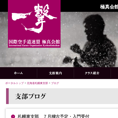
極真会館
ポータルトップ
>
北海道札幌東支部
>
ブログ
札幌東支部 ７月稽古予定・入門受付