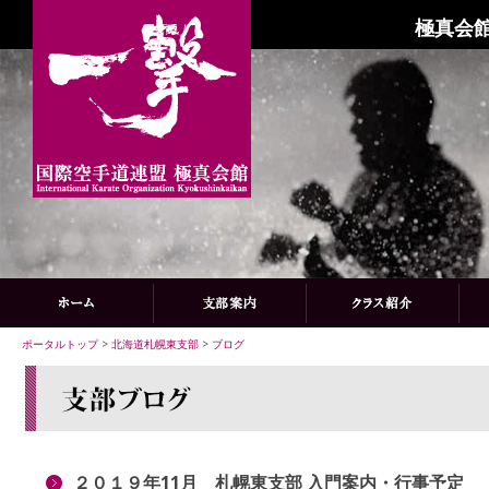
極真会館
ポータルトップ
>
北海道札幌東支部
>
ブログ
２０１９年11月 札幌東支部 入門案内・行事予定