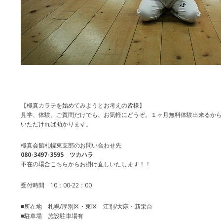
【極真カラテを始めてみようとお考えの皆様】
見学、体験、ご質問だけでも、お気軽にどうぞ。１ヶ月無料体験出来るか
いただければ助かります。
極真会館札幌東支部のお問い合わせ先
080-3497-3595 ツカハラ
不在の場合こちらからお掛け直しいたします！！
受付時間 10：00-22：00
■所在地 札幌/厚別区・東区 江別/大麻・新栄台
■駐車場 施設駐車場有