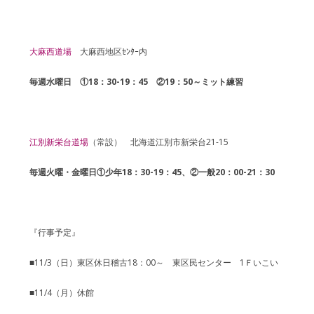
大麻西道場
大麻西地区ｾﾝﾀｰ内
毎週水曜日 ①18：30-19：45 ②19：50～ミット練習
江別新栄台道場
（常設） 北海道江別市新栄台21-15
毎週火曜・金曜日①少年18：30-19：45、②一般20：00-21：30
『行事予定』
■11/3（日）東区休日稽古18：00～ 東区民センター 1Ｆいこい
■11/4（月）休館