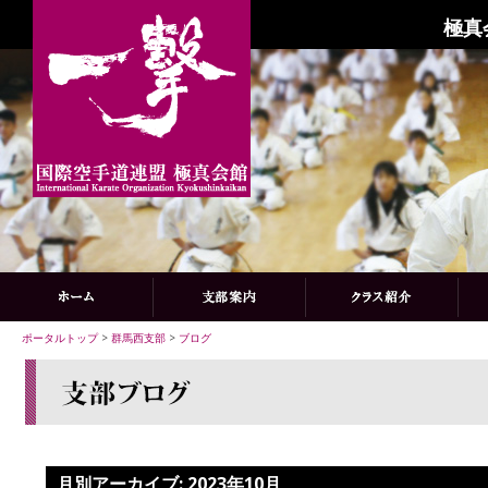
極真
ポータルトップ
>
群馬西支部
>
ブログ
月別アーカイブ:
2023年10月