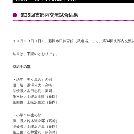
第35回支部内交流試合結果
１０月２９日（日）、藤岡市民体育館（武道場）にて、第34回支部内交流
結果は、下記のとおりです。
◎組手の部
・幼年（男女混合）の部
優 勝／湯澤侑大（高崎）
準優勝／吉田心樹（藤岡）
第三位／土岐沢龍叶（藤岡）
第四位／土岐沢泰雅（藤岡）
・小学１年生の部
優 勝／鈴木誠次郎（高崎）
準優勝／土岐沢匠真（藤岡）
第三位／石井愛莉（伊勢崎）