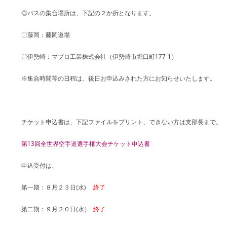
◎バスの集合場所は、下記の２か所となります。
〇藤岡：藤岡道場
〇伊勢崎：マプロ工業株式会社（伊勢崎市堀口町177-1）
※集合時間等の日程は、後日お申込みされた方にお知らせいたします。
チケット申込書は、下記ファイルをプリント、できない方は支部長まで。
第13回全世界空手道選手権大会チケット申込書
申込受付は、
第一期：８月２３日(水)
終了
第二期：９月２０日(水）
終了