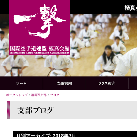
極真
ポータルトップ
>
群馬西支部
>
ブログ
月別アーカイブ:
2018年7月