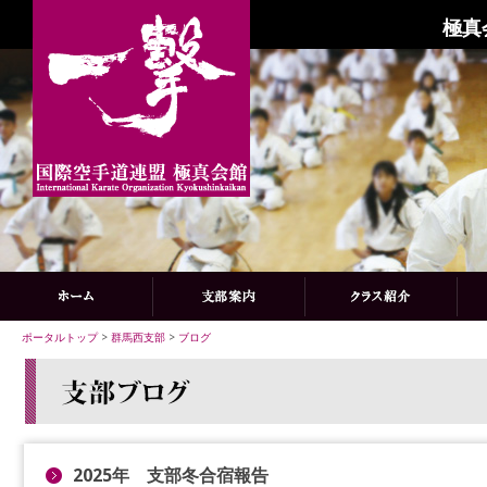
極真
ポータルトップ
>
群馬西支部
>
ブログ
2025年 支部冬合宿報告