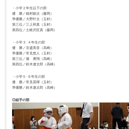
・小学２年生以下の部
優 勝／植村銀次（藤岡）
準優勝／大野叶太（玉村）
第三位／三上和真（玉村）
第四位／土岐沢匠真（藤岡）
・小学３･４年生の部
優 勝／京盛美音（高崎）
準優勝／常見悠人（玉村）
第三位／黛 勇翔（高崎）
第四位／鈴木遼太郎（高崎）
・小学５･６年生の部
優 勝／常見晃暉（玉村）
準優勝／鈴木遼太郎（高崎）
◎組手の部