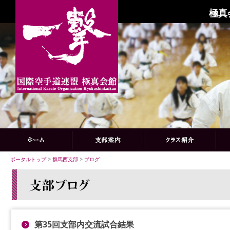
極真
ポータルトップ
>
群馬西支部
>
ブログ
第35回支部内交流試合結果