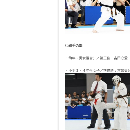
〇組手の部
・幼年（男女混合）／第三位：吉田心愛
・小学３・４年生女子／準優勝：京盛美