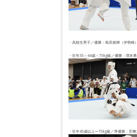
・高校生男子／優勝：島田彪輝（伊勢崎
・壮年35～44歳－75kg級／優勝：増本
・壮年45歳以上ー75kg級／準優勝：芝