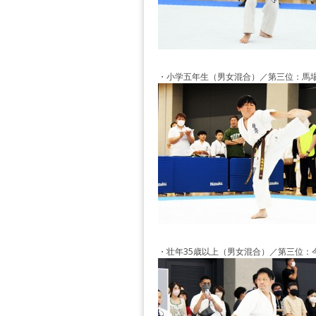
・小学五年生（男女混合）／第三位：馬
・壮年35歳以上（男女混合）／第三位：