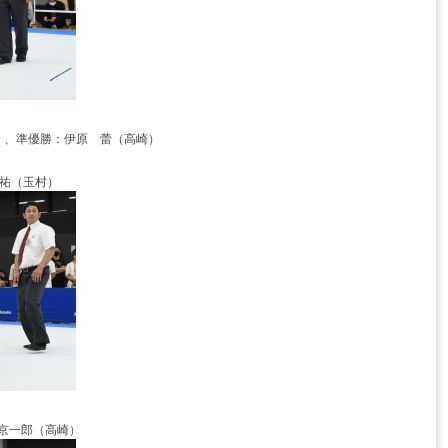
）、準優勝：伊原 蕾（高崎）
勇祐（玉村）
﨑京一郎（高崎）