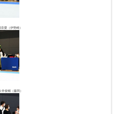
場音愛（伊勢崎）
今井俊輔（藤岡）