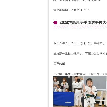
第２期締切／７月２日（日）
2023群馬県空手道選手権
令和５年５月２１日（日）に、高崎アリー
当支部の生徒の結果は、下記のとおりで
〇型の部
・小学３年生（男女混合）／第三位：京