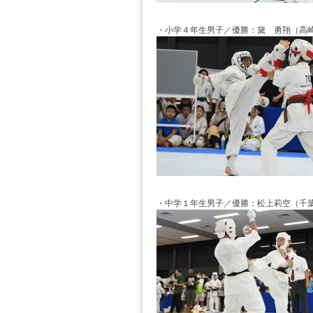
・小学４年生男子／優勝：黛 勇翔（高
・中学１年生男子／優勝：松上莉空（千