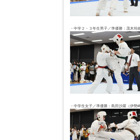
・中学２・３年生男子／準優勝：茂木玲
・中学生女子／準優勝：島田沙羅（伊勢