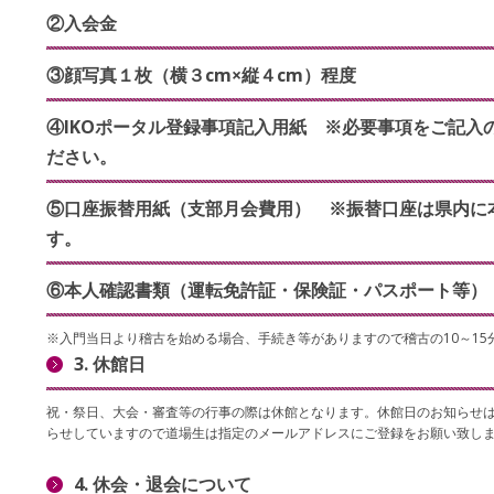
②入会金
③顔写真１枚（横３cm×縦４cm）程度
④IKOポータル登録事項記入用紙 ※必要事項をご記入
ださい。
⑤口座振替用紙（支部月会費用） ※振替口座は県内に
す。
⑥本人確認書類（運転免許証・保険証・パスポート等）
※入門当日より稽古を始める場合、手続き等がありますので稽古の10～15
3. 休館日
祝・祭日、大会・審査等の行事の際は休館となります。休館日のお知らせ
らせしていますので道場生は指定のメールアドレスにご登録をお願い致し
4. 休会・退会について