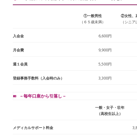
①一般男性
②女性、
（６５歳未満）
（シニア
入会金
6,600円
月会費
9,900円
週１会員
5,500円
登録事務手数料（入会時のみ）
3,300円
－毎年口座から引落し－
一般・女子・壮年
（高校生以上）
メディカルサポート料金
3,