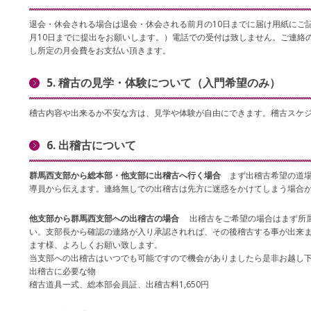
退会・休会される場合は退会・休会される前月の10日までに届け用紙にご
月10日までに提出をお願いします。）電話での受付は致しません。ご連絡
し所定の月会費をお支払い頂きます。
5. 稽古の見学・体験について（入門希望のみ）
稽古内容や出来るか不安な方は、見学や体験が自由にできます。稽古スケ
6. 出稽古について
群馬西支部から総本部・他支部に出稽古へ行く場合
まず出稽古希望の道
導員から伝えます。連絡無しでの出稽古は先方に迷惑をかけてしまう場合
他支部から群馬西支部への出稽古の場合
出稽古をご希望の場合はまず所属
い。支部長から確認の連絡が入り承認されれば、その後稽古する事が出来
ます様、よろしくお願い致します。
当支部への出稽古はいつでも可能ですので機会がありましたら是非お越し
出稽古に必要な物
稽古道具一式、総本部会員証、出稽古料1,650円