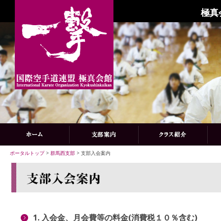
極真
ポータルトップ
>
群馬西支部
> 支部入会案内
1. 入会金、月会費等の料金(消費税１０％含む)