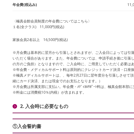
年会費(税込み)
11,
〈極真会館会員制度の年会費についてはこちら〉
１名(全クラス) 11,000円(税込)
家族会員2名以上 16,500円(税込)
※月会費は基本的に翌月から引落しとされますが、ご入会日によっては引
いただく場合があります。また、年会費については、申請手続き後に引落し(
の方のご負担）となりますので、ご入会時に、ご用意していただく必要は
※年会費・メディカルサポート料は原則的にクレジットカード決済・口座
※極真メディカルサポートは、、毎年2月27日に翌年度分を引落しさせて
緒にカード決済、または現金でのお支払となります。）
※月会費は所属支部に支払い。年会費・ﾒﾃﾞｨｶﾙｻﾎﾟｰﾄ料は、極真会館本部
※料金には消費税10％(内税）が含まれます。
2. 入会時に必要なもの
①入会誓約書