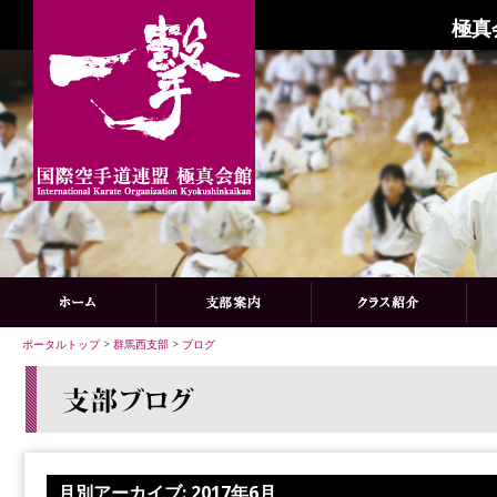
極真
ポータルトップ
>
群馬西支部
>
ブログ
月別アーカイブ:
2017年6月