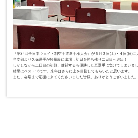
『第34回全日本ウェイト制空手道選手権大会』が６月３日(土)・４日(日)
当支部より久保選手が軽量級に出場し初日を勝ち残り二日目へ進出！
しかしながら二日目の初戦、健闘するも優勝した亘選手に負けてしまいま
結果はベスト16です。来年はさらに上を目指してもらいたと思います。
また、会場まで応援に来てくださいました皆様、ありがとうございました