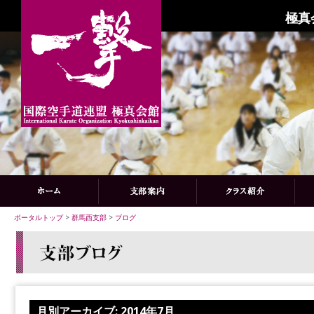
極真
ポータルトップ
>
群馬西支部
>
ブログ
月別アーカイブ:
2014年7月