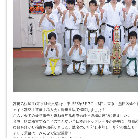
高橋佑汰選手(東京城北支部)は、平成26年6月7日・8日に東京・墨田区総
ェイト制空手道選手権大会』軽重量級で優勝しました！
この大会での優勝報告を兼ね群馬県西支部藤岡道場に遊びに来ました。
普段一緒に稽古することのできない全日本のトップレベルの選手に一般部
に目を輝かせ稽古を頑張りました。数名の少年部も参加し一般部の生徒と
そして最後は、みんなで記念撮影！