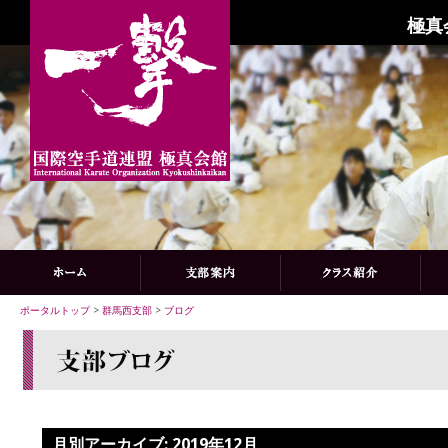
極真
ポータルトップ
>
群馬西支部
>
ブログ
月別アーカイブ:
2019年12月