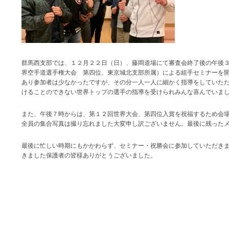
群馬西支部では、１２月２２日（日）、藤岡道場にて審査会終了後の午後
界空手道選手権大会 第四位、東京城北支部所属）による組手セミナーを
あり参加者は少なかったですが、その分一人一人に細かく指導をしていた
けることのできない世界トップの選手の指導を受けられみんな喜んでいま
また、午後７時からは、第１２回世界大会、第四位入賞を祝福するため会
全員の集合写真は撮り忘れました大変申し訳ございません。最後に残った
最後に忙しい時期にもかかわらず、セミナー・祝勝会に参加していただき
きました保護者の皆様ありがとうございました。