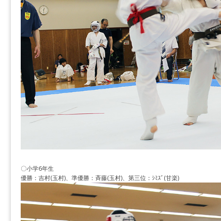
〇小学6年生
優勝：吉村(玉村)、準優勝：斉藤(玉村)、第三位：ｼﾐｽﾞ(甘楽)