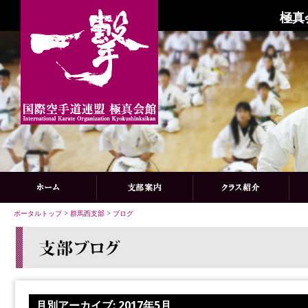
極真
ポータルトップ
>
群馬西支部
>
ブログ
月別アーカイブ:
2017年5月