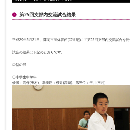
第25回支部内交流試合結果
平成29年5月21日、藤岡市民体育館(武道場)にて第25回支部内交流試合を
試合の結果は下記のとおりです。
◎型の部
〇小学生中学年
優勝：高柳(玉村)、準優勝：櫻井(高崎)、第三位：平井(玉村)