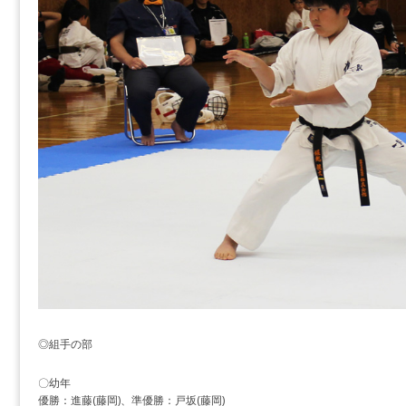
◎組手の部
〇幼年
優勝：進藤(藤岡)、準優勝：戸坂(藤岡)