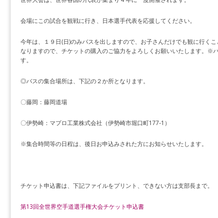
会場にこの試合を観戦に行き、日本選手代表を応援してください。
今年は、１９日(日)のみバスを出しますので、お子さんだけでも観に行く
なりますので、チケットの購入のご協力をよろしくお願いいたします。※
す。
◎バスの集合場所は、下記の２か所となります。
〇藤岡：藤岡道場
〇伊勢崎：マプロ工業株式会社（伊勢崎市堀口町177-1）
※集合時間等の日程は、後日お申込みされた方にお知らせいたします。
チケット申込書は、下記ファイルをプリント、できない方は支部長まで。
第13回全世界空手道選手権大会チケット申込書