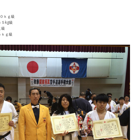
。
０ｋｇ級
５kg級
ｇ級
５ｋｇ級