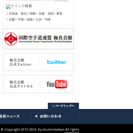
北海道・東北
関東
信越・北陸
東海
近畿
中国
四国
九州・沖縄
© Copyright 2013-2026, Kyokushinkaikan All rights
reserved