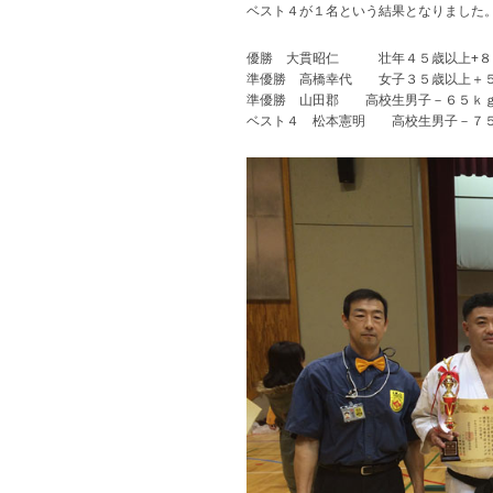
ベスト４が１名という結果となりました
優勝 大貫昭仁 壮年４５歳以上+８
準優勝 高橋幸代 女子３５歳以上＋５
準優勝 山田郡 高校生男子－６５ｋ
ベスト４ 松本憲明 高校生男子－７