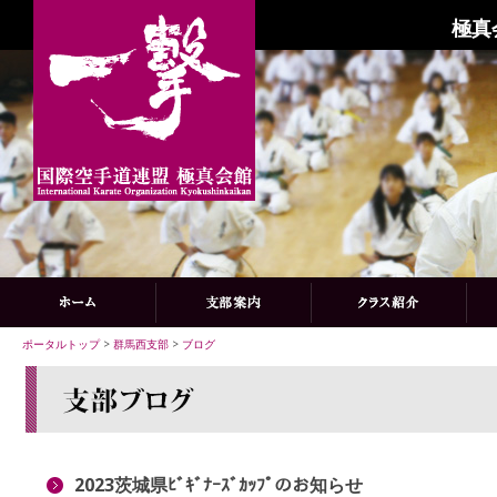
極真
ポータルトップ
>
群馬西支部
>
ブログ
2023茨城県ﾋﾞｷﾞﾅｰｽﾞｶｯﾌﾟのお知らせ