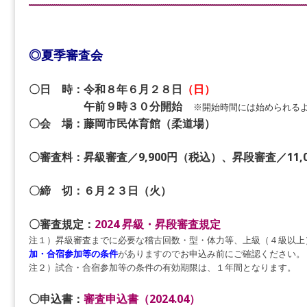
◎夏季審査会
〇日 時：令和８年６月２８日
（日）
午前
９時３０分開始
※開始時間には始められる
〇会 場：藤岡市民体育館（柔道場）
〇審査料：昇級審査／9,900円（税込）、昇段審査／11,
〇締 切：６月２３日（火）
〇審査規定：
2024 昇級・昇段審査規定
注１）昇級審査までに必要な稽古回数・型・体力等、上級（４級以上
加・合宿参加等の条件
がありますのでお申込み前にご確認ください。
注２）試合・合宿参加等の条件の有効期限は、１年間となります。
〇申込書：
審査申込書（2024.04）