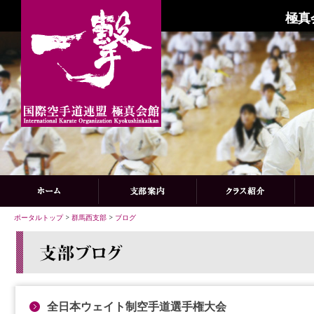
極真
ポータルトップ
>
群馬西支部
>
ブログ
全日本ウェイト制空手道選手権大会