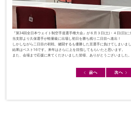
『第34回全日本ウェイト制空手道選手権大会』が６月３日(土)・４日(日)
当支部より久保選手が軽量級に出場し初日を勝ち残り二日目へ進出！
しかしながら二日目の初戦、健闘するも優勝した亘選手に負けてしまいま
結果はベスト16です。来年はさらに上を目指してもらいたと思います。
また、会場まで応援に来てくださいました皆様、ありがとうございました
Post navigation