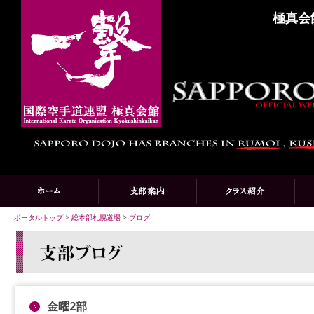
極真会
ポータルトップ
>
総本部札幌道場
>
ブログ
金曜2部