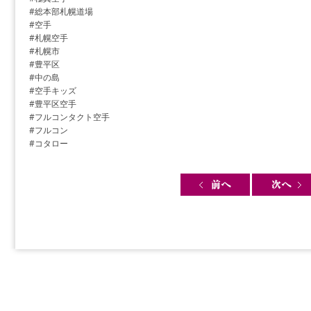
#総本部札幌道場
#空手
#札幌空手
#札幌市
#豊平区
#中の島
#空手キッズ
#豊平区空手
#フルコンタクト空手
#フルコン
#コタロー
Post navigation