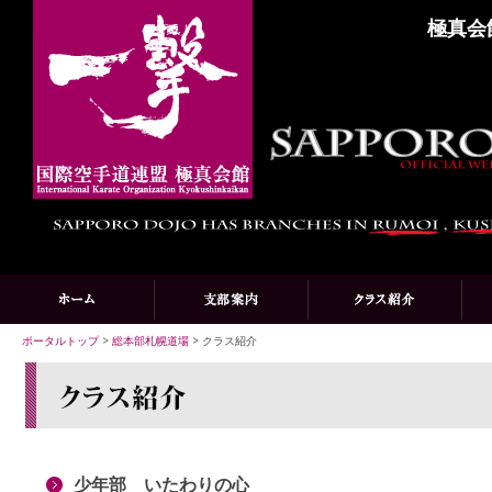
極真会
ポータルトップ
>
総本部札幌道場
> クラス紹介
少年部 いたわりの心