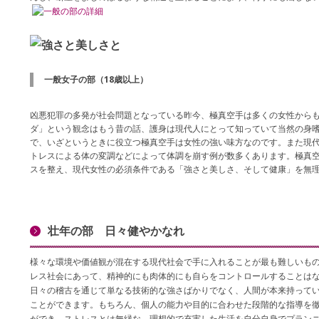
一般女子の部（18歳以上）
凶悪犯罪の多発が社会問題となっている昨今、極真空手は多くの女性から
ダ」という観念はもう昔の話、護身は現代人にとって知っていて当然の身
で、いざというときに役立つ極真空手は女性の強い味方なのです。また現
トレスによる体の変調などによって体調を崩す例が数多くあります。極真
スを整え、現代女性の必須条件である「強さと美しさ、そして健康」を無
壮年の部 日々健やかなれ
様々な環境や価値観が混在する現代社会で手に入れることが最も難しいもの
レス社会にあって、精神的にも肉体的にも自らをコントロールすることは
日々の稽古を通じて単なる技術的な強さばかりでなく、人間が本来持って
ことができます。もちろん、個人の能力や目的に合わせた段階的な指導を
ができ、ストレスとは無縁な、理想的で充実した生活を自分自身でプラン