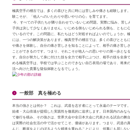
極真空手の稽古では、多くの喜びと共に時には苦しみや痛さも経験します
験こそが、「他人へのいたわりや思いやりの心」を育てます。
今、すべての子供たちが隣り合わせているいじめ問題。実際に悩み、苦し
子供は決して少なくありません。いじめる側もいじめられる側も、ともに
でいるのです。この問題に、私たちはどう対処すればよいのでしょうか。
には、一つの解決策があります。極真空手の稽古では、多くの喜びととも
や痛さを体験し、自分の痛さ苦しさを知ることによって、相手の痛さ苦し
ことができるのです。つまり、それこそが他人への思いやりの第一歩とな
す。自分が努力して身に付けた技を全力で相手にぶつけ、相手の技を全身
める極真空手は、学校では学ぶことのできない自己表現の場であり、将来
活へ向けた貴重な疑似体験となるでしょう。
一般部 真を極める
本当の強さとは何か？ これは、武道を志す者にとって永遠のテーマです
始者・大山倍達が提唱した実践性を徹底的に追求します。日本国内のみな
て修行を積み、その強さは、世界大会や全日本大会に代表される試合の舞
は実際の社会生活の中で活かせてこそ、価値があります。つまり、武道の
んじ、断崖をよじのぼるような精進を重ねることにより、何事にも屈しな