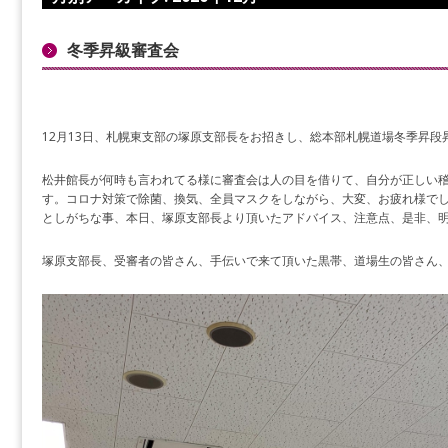
冬季昇級審査会
12月13日、札幌東支部の塚原支部長をお招きし、総本部札幌道場冬季昇段
松井館長が何時も言われてる様に審査会は人の目を借りて、自分が正しい
す。コロナ対策で除菌、換気、全員マスクをしながら、大変、お疲れ様で
としがちな事、本日、塚原支部長より頂いたアドバイス、注意点、是非、
塚原支部長、受審者の皆さん、手伝いで来て頂いた黒帯、道場生の皆さん