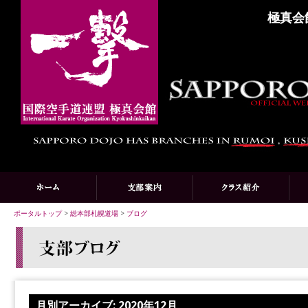
極真会
ポータルトップ
>
総本部札幌道場
>
ブログ
月別アーカイブ:
2020年12月