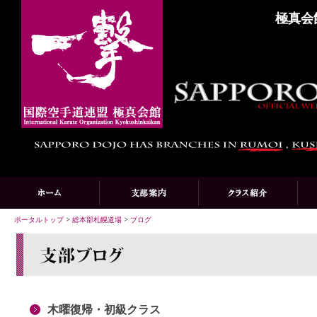
極真会
ポータルトップ
>
総本部札幌道場
>
ブログ
木曜復帰・初級クラス