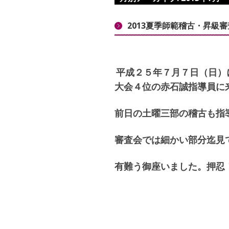
2013夏季師範稽古・昇級審
平成２５年７月７日（日）
大会４位の赤石誠指導員に
前日の土曜三部の稽古も指
審査会では細かい部分迄見
有難う御座いました。押忍