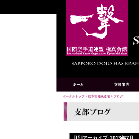
ポータルトップ
>
総本部札幌道場
>
ブログ
月別アーカイブ:
2013年7月