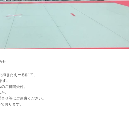
らせ
:北海きたえーる)にて、
ます。
らのご質問受付、
した。
問合せ等はご遠慮ください。
っております。