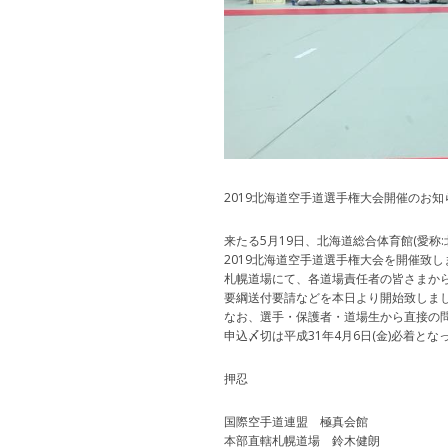
2019北海道空手道選手権大会開催のお知
来たる5月19日、北海道総合体育館(愛称
2019北海道空手道選手権大会を開催致し
札幌道場にて、各道場責任者の皆さまか
要綱送付要請などを本日より開始致しま
なお、選手・保護者・道場生から直接の
申込〆切は平成31年4月6日(金)必着とな
押忍
国際空手道連盟 極真会館
本部直轄札幌道場 鈴木健朗