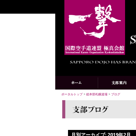
ポータルトップ
>
総本部札幌道場
>
ブログ
月別アーカイブ:
2019年2月