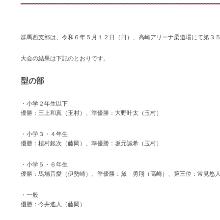
群馬西支部は、令和６年５月１２日（日）、高崎アリーナ柔道場にて第３
大会の結果は下記のとおりです。
型の部
・小学２年生以下
優勝：三上和真（玉村）、準優勝：大野叶太（玉村）
・小学３・４年生
優勝：植村銀次（藤岡）、準優勝：坂元誠希（玉村）
・小学５・６年生
優勝：馬場音愛（伊勢崎）、準優勝：黛 勇翔（高崎）、第三位：常見悠
・一般
優勝：今井遙人（藤岡）