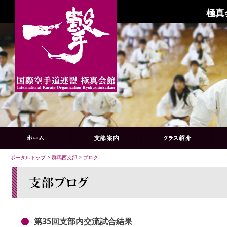
極真
ポータルトップ
>
群馬西支部
>
ブログ
第35回支部内交流試合結果