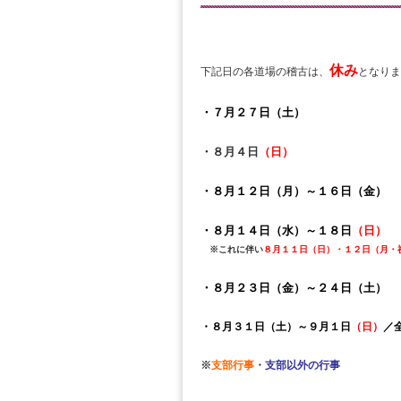
休み
下記日の各道場の稽古は、
となりま
・７月２７日（土）
・８月４日
（日）
／高
・８月１２日（月）～１６日（
・８月１４日（水）～１８日
（日）
※これに伴い
８月１１日（日）・１２日（月・
・８月２３日（金）～２４日（
・８月３１日（土）～９月１日
（日）
／
※
支部行事
・
支部以外の行事