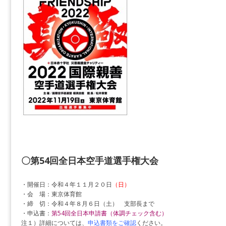
〇第54回全日本空手道選手権大会
・開催日：令和４年１１月２０日
（日）
・会 場：東京体育館
・締 切：令和４年８月６日（土） 支部長まで
・申込書：
第54回全日本申請書（体調チェック含む）
注１）詳細については、
申込書類をご確認
ください。