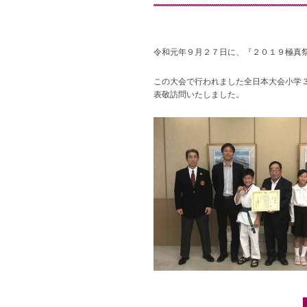
令和元年９月２７日に、『２０１９極真
この大会で行われました全日本大会小学３
表敬訪問いたしました。
Post navigation