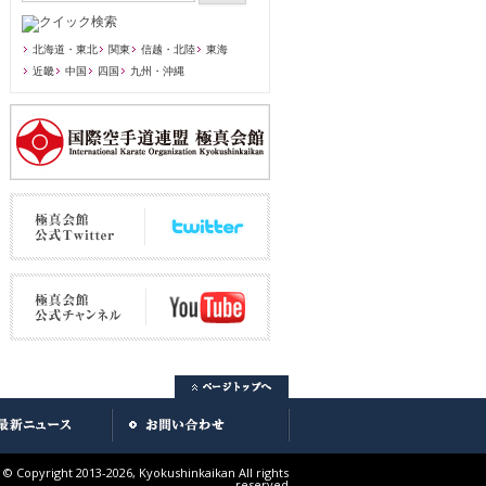
北海道・東北
関東
信越・北陸
東海
近畿
中国
四国
九州・沖縄
© Copyright 2013-2026, Kyokushinkaikan All rights
reserved