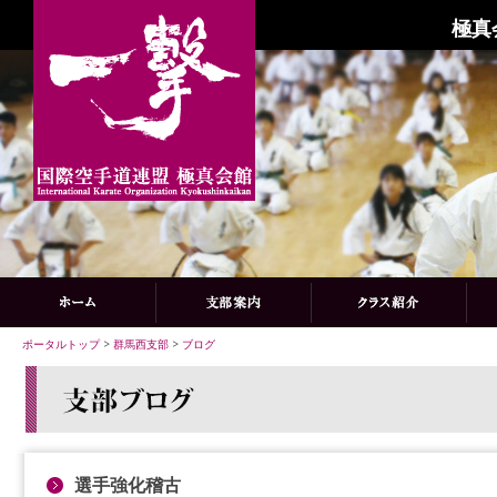
極真
ポータルトップ
>
群馬西支部
>
ブログ
選手強化稽古