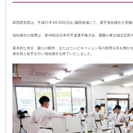
群馬西支部は、平成31年4月30日(日)に藤岡道場にて、選手強化稽古を実
強化稽古の指導は、第49回全日本空手道選手権大会、優勝の東京城北支部
基本的な突き、蹴りの動作、またはコンビネーション等の指導を目を輝か
者全員と組手を行い強化稽古を終了いたしました。