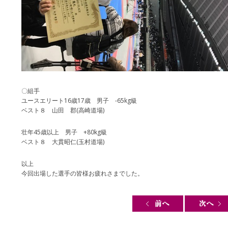
〇組手
ユースエリート16歳17歳 男子 -65kg級
ベスト８ 山田 郡(高崎道場)
壮年45歳以上 男子 +80kg級
ベスト８ 大貫昭仁(玉村道場)
以上
今回出場した選手の皆様お疲れさまでした。
Post navigation