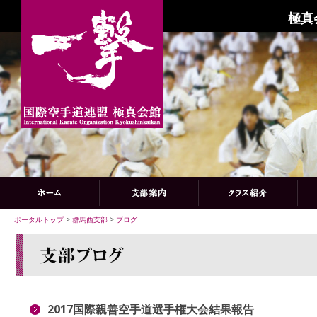
極真
ポータルトップ
>
群馬西支部
>
ブログ
2017国際親善空手道選手権大会結果報告